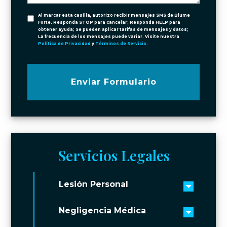
Al marcar esta casilla, autorizo recibir mensajes SMS de Blume
Forte. Responda STOP para cancelar; Responda HELP para
obtener ayuda; Se pueden aplicar tarifas de mensajes y datos;
La frecuencia de los mensajes puede variar. Visite nuestra
Política de Privacidad
y
Términos de Servicio
.
Enviar Formulario
Servicios Legales
Lesión Personal
Toggle 
Negligencia Médica
Toggle 