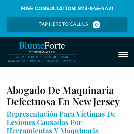
FREE CONSULTATION: 973-845-4421
Home
/
Español
/
Responsabilidad de Producto
/
Maquinaria Defectuosa
TAP HERE TO CALL US
Abogado De Maquinaria
Defectuosa En New Jersey
Representación Para Víctimas De
Lesiones Causadas Por
Herramientas Y Maquinaria