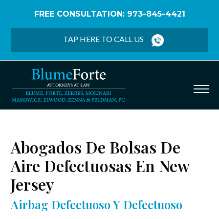
FREE CONSULTATION: 973-845-4421
Home
/
Español
/
Autopartes Defectuosas
/
Defectos
en Bolsa de Aire
TAP HERE TO CALL US
Abogados De Bolsas De
Aire Defectuosas En New
Jersey
Airbag Defectuoso Y Defectuoso