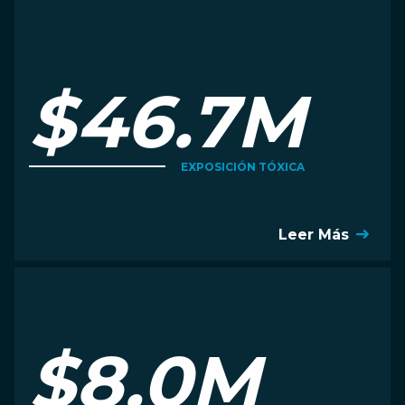
$46.7M
EXPOSICIÓN TÓXICA
Leer Más
$8.0M