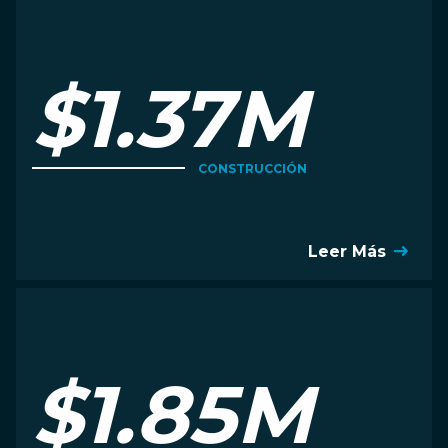
$1.37M
CONSTRUCCIÓN
Leer Más
$1.85M