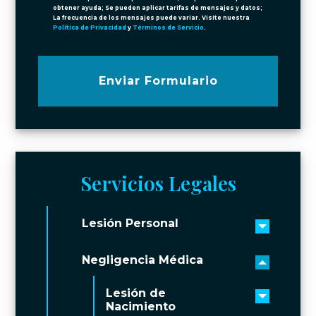
obtener ayuda; Se pueden aplicar tarifas de mensajes y datos;
La frecuencia de los mensajes puede variar. Visite nuestra
Política de Privacidad
y
Términos de Servicio
.
Enviar Formulario
Servicios Legales
Lesión Personal
Toggle 
Negligencia Médica
Toggle 
Lesión de
Toggle 
Nacimiento