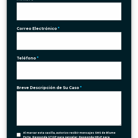
Correo Electrónico
*
Teléfono
*
Breve Descripción de Su Caso
*
Al marcar esta casilla, autorizo recibir mensajes SMS de Blume
Forte. Responda STOP para cancelar; Responda HELP para