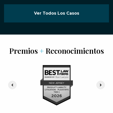
Ver Todos Los Casos
Premios
+
Reconocimientos
Previous Slide
Next S