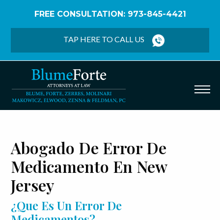
FREE CONSULTATION: 973-845-4421
Home
/
Español
/
Negligencia Médica
/
Errores de
Medicamento
TAP HERE TO CALL US
Abogado De Error De
Medicamento En New
Jersey
¿Que Es Un Error De
Medicamentos?