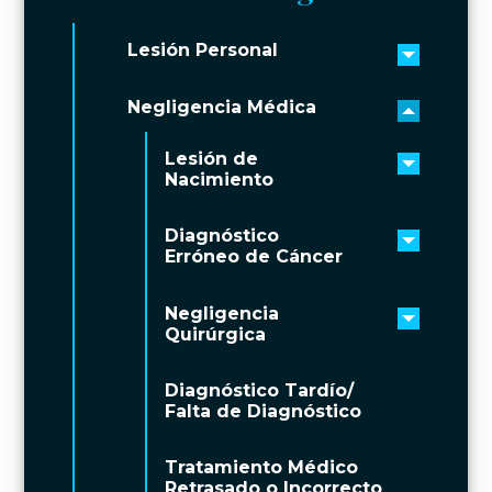
Lesión Personal
Toggle 
Negligencia Médica
Toggle 
Lesión de
Toggle 
Nacimiento
Diagnóstico
Toggle 
Erróneo de Cáncer
Negligencia
Toggle 
Quirúrgica
Diagnóstico Tardío/
Falta de Diagnóstico
Tratamiento Médico
Retrasado o Incorrecto