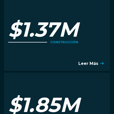
$1.37M
CONSTRUCCIÓN
Leer Más
$1.85M