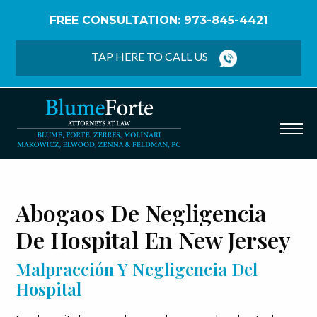
FREE CONSULTATION: 973-845-4421
Home
/
Español
/
Negligencia Médica
/
Negligencia
de Hospital
TAP HERE TO CALL US
Abogaos De Negligencia
De Hospital En New Jersey
Malpracción Y Negligencia Del
Hospital