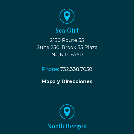
Sea Girt
2150 Route 35
Suite 250, Brook 35 Plaza
NJ, NJ 08750
Phone:
732.338.7058
Mapa y Direcciones
North Bergen