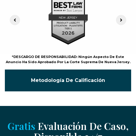
Previous Slide
Next S
*DESCARGO DE RESPONSABILIDAD: Ningún Aspecto De Este
Anuncio Ha Sido Aprobado Por La Corte Suprema De Nueva Jersey.
Metodología De Calificación
Gratis
Evaluación De Caso,