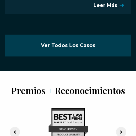
Leer Más
Ver Todos Los Casos
Premios
+
Reconocimientos
Previous Slide
Next S