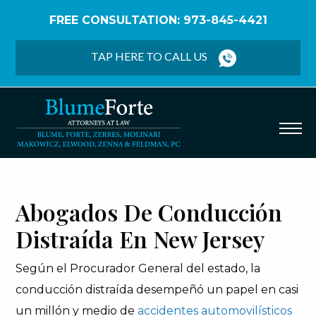
FREE CONSULTATION: 973-845-4421
Home
/
Español
/
Accidente de Vehículo de Motor
/
Conducción Distraída
TAP HERE TO CALL US
Abogados De Conducción
Distraída En New Jersey
Según el Procurador General del estado, la
conducción distraída desempeñó un papel en casi
un millón y medio de
accidentes automovilísticos