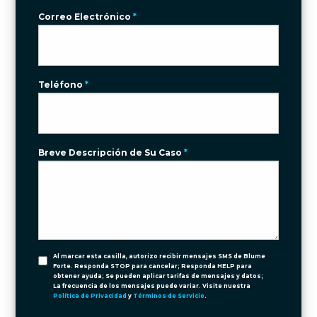
Correo Electrónico
*
Teléfono
*
Breve Descripción de Su Caso
*
Al marcar esta casilla, autorizo recibir mensajes SMS de Blume
Forte. Responda STOP para cancelar; Responda HELP para
obtener ayuda; Se pueden aplicar tarifas de mensajes y datos;
La frecuencia de los mensajes puede variar. Visite nuestra
Política de Privacidad
y
Términos de Servicio
.