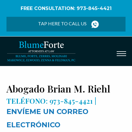
FREE CONSULTATION: 973-845-4421
Home
/
Español
/
Lista de Abogados
/
Abogado Brian
M. Riehl
TAP HERE TO CALL US
Abogado Brian M. Riehl
TELÉFONO
: 973-845-4421 |
ENVÍEME UN CORREO
ELECTRÓNICO