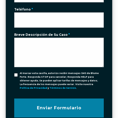
Teléfono
*
Breve Descripción de Su Caso
*
Al marcar esta casilla, autorizo recibir mensajes SMS de Blume
Forte. Responda STOP para cancelar; Responda HELP para
obtener ayuda; Se pueden aplicar tarifas de mensajes y datos;
La frecuencia de los mensajes puede variar. Visite nuestra
Política de Privacidad
y
Términos de Servicio
.
Enviar Formulario