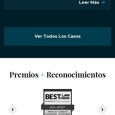
Leer Más
Ver Todos Los Casos
Premios
+
Reconocimientos
Previous Slide
Next S